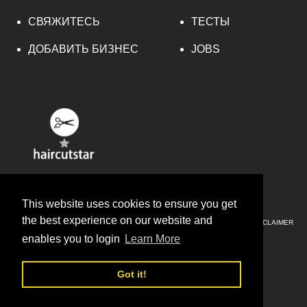
СВЯЖИТЕСЬ
ТЕСТЫ
ДОБАВИТЬ БИЗНЕС
JOBS
© 2016-2020 HAIRCUTSTAR
This website uses cookies to ensure you get
the best experience on our website and
PRIVACY & SECURITY
CCPA
SITE MAP
TERMS & CONDITIONS
DISCLAIMER
SITE MAP
enables you to login
Learn More
ENGLISH
中文(简体)
Got it!
РУССКИЙ